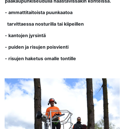
pääkaupunkiseudulla haastavissakin kohteissa.
- ammattitaitoista puunkaatoa
tarvittaessa nosturilla tai kiipeillen
- kantojen jyrsintä
- puiden ja risujen poisvienti
- risujen haketus omalle tontille