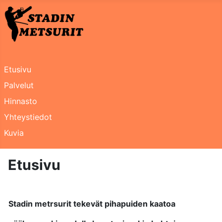
Etusivu
Palvelut
Hinnasto
Yhteystiedot
Kuvia
Etusivu
Stadin metrsurit tekevät pihapuiden kaatoa