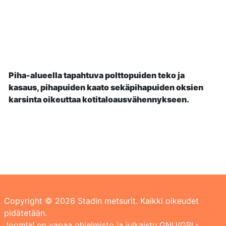
Piha-alueella tapahtuva polttopuiden teko ja
kasaus, pihapuiden kaato sekäpihapuiden oksien
karsinta oikeuttaa kotitaloausvähennykseen.
Copyright © 2026 Stadin metsurit. Kaikki oikeudet
pidätetään.
Joomla!
on vapaa ohjelmisto ja julkaistu
GNU/GPL-